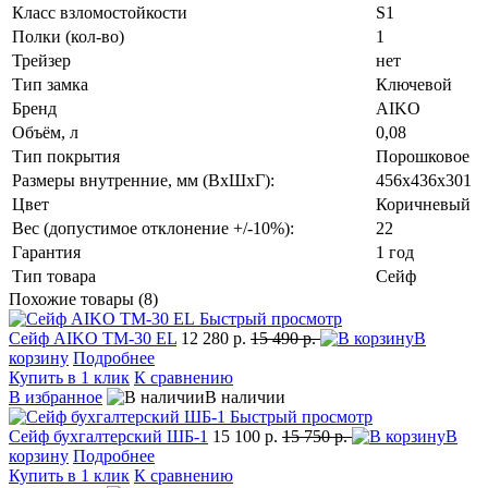
Класс взломостойкости
S1
Полки (кол-во)
1
Трейзер
нет
Тип замка
Ключевой
Бренд
AIKO
Объём, л
0,08
Тип покрытия
Порошковое
Размеры внутренние, мм (ВхШхГ):
456x436x301
Цвет
Коричневый
Вес (допустимое отклонение +/-10%):
22
Гарантия
1 год
Тип товара
Сейф
Похожие товары (8)
Быстрый просмотр
Сейф AIKO TM-30 EL
12 280 р.
15 490 р.
В
корзину
Подробнее
Купить в 1 клик
К сравнению
В избранное
В наличии
Быстрый просмотр
Сейф бухгалтерский ШБ-1
15 100 р.
15 750 р.
В
корзину
Подробнее
Купить в 1 клик
К сравнению