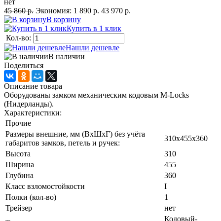
нет
45 860 р.
Экономия:
1 890 р.
43 970 р.
В корзину
Купить в 1 клик
Кол-во:
Нашли дешевле
В наличии
Поделиться
Описание товара
Оборудованы замком механическим кодовым M-Locks
(Нидерланды).
Характеристики:
Прочие
Размеры внешние, мм (ВхШхГ) без учёта
310х455х360
габаритов замков, петель и ручек:
Высота
310
Ширина
455
Глубина
360
Класс взломостойкости
I
Полки (кол-во)
1
Трейзер
нет
Кодовый-