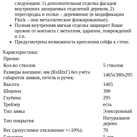
следующим: 1) дополнительная отделка фасадов
внутренних запираемых отделений деревом, 2)
перегородка и полки – деревянные (в модификации
Flock – они металлические флокированные).
Полная внутренняя мягкая отделка защищает Ваше
оружие от контакта с металлом, царапин, повреждений
и т.п.
Предусмотрена возможность крепления сейфа к стене.
Характеристики:
Прочие
Кол-во стволов
5 стволов
Размеры внешние, мм (ВхШхГ) без учёта
1465х390х295
габаритов замков, петель и ручек:
Высота
1465
Ширина
390
Глубина
295
Трейзер
есть
Тип замка
Электронный
Натуральное
Тип покрытия
дерево
Вес (допустимое отклонение +/-10%):
70
Гарантия
5 лет