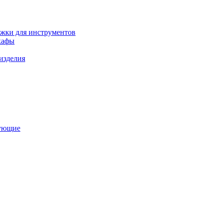
ежки для инструментов
кафы
изделия
тующие