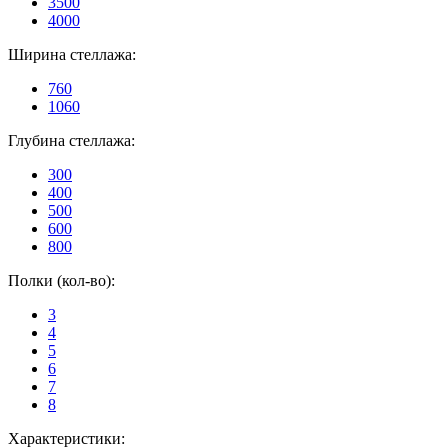
3500
4000
Ширина стеллажа:
760
1060
Глубина стеллажа:
300
400
500
600
800
Полки (кол-во):
3
4
5
6
7
8
Характеристики: