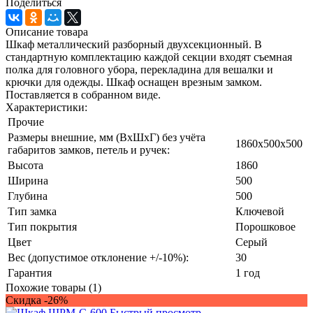
Поделиться
Описание товара
Шкаф металлический разборный двухсекционный. В
стандартную комплектацию каждой секции входят съемная
полка для головного убора, перекладина для вешалки и
крючки для одежды. Шкаф оснащен врезным замком.
Поставляется в собранном виде.
Характеристики:
Прочие
Размеры внешние, мм (ВхШхГ) без учёта
1860x500x500
габаритов замков, петель и ручек:
Высота
1860
Ширина
500
Глубина
500
Тип замка
Ключевой
Тип покрытия
Порошковое
Цвет
Серый
Вес (допустимое отклонение +/-10%):
30
Гарантия
1 год
Похожие товары (1)
Скидка -26%
Быстрый просмотр