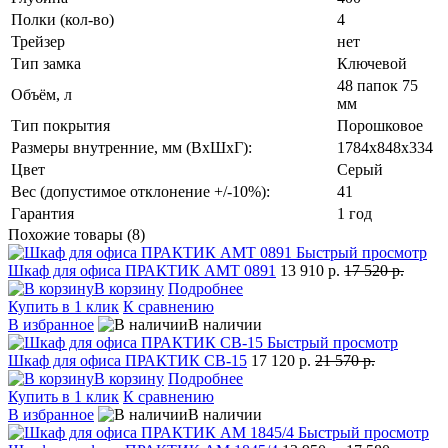
Полки (кол-во)
4
Трейзер
нет
Тип замка
Ключевой
48 папок 75
Объём, л
мм
Тип покрытия
Порошковое
Размеры внутренние, мм (ВхШхГ):
1784x848x334
Цвет
Серый
Вес (допустимое отклонение +/-10%):
41
Гарантия
1 год
Похожие товары (8)
Быстрый просмотр
Шкаф для офиса ПРАКТИК AMT 0891
13 910 р.
17 520 р.
В корзину
Подробнее
Купить в 1 клик
К сравнению
В избранное
В наличии
Быстрый просмотр
Шкаф для офиса ПРАКТИК СВ-15
17 120 р.
21 570 р.
В корзину
Подробнее
Купить в 1 клик
К сравнению
В избранное
В наличии
Быстрый просмотр