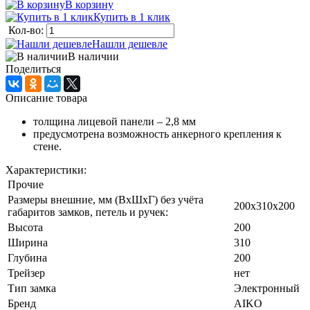
В корзину
Купить в 1 клик
Кол-во:
Нашли дешевле
В наличии
Поделиться
Описание товара
толщина лицевой панели – 2,8 мм
предусмотрена возможность анкерного крепления к
стене.
Характеристики:
Прочие
Размеры внешние, мм (ВхШхГ) без учёта
200x310x200
габаритов замков, петель и ручек:
Высота
200
Ширина
310
Глубина
200
Трейзер
нет
Тип замка
Электронный
Бренд
AIKO