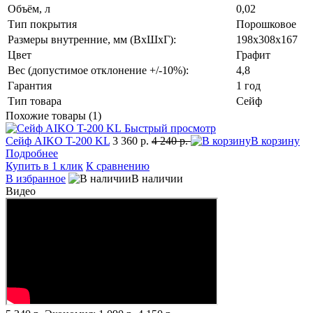
Объём, л
0,02
Тип покрытия
Порошковое
Размеры внутренние, мм (ВхШхГ):
198x308x167
Цвет
Графит
Вес (допустимое отклонение +/-10%):
4,8
Гарантия
1 год
Тип товара
Сейф
Похожие товары (1)
Быстрый просмотр
Сейф AIKO T-200 KL
3 360 р.
4 240 р.
В корзину
Подробнее
Купить в 1 клик
К сравнению
В избранное
В наличии
Видео