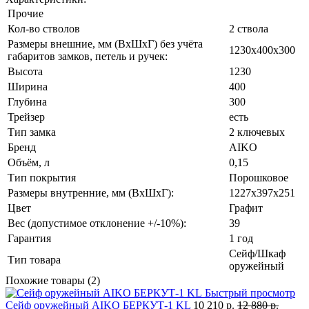
Прочие
Кол-во стволов
2 ствола
Размеры внешние, мм (ВхШхГ) без учёта
1230x400x300
габаритов замков, петель и ручек:
Высота
1230
Ширина
400
Глубина
300
Трейзер
есть
Тип замка
2 ключевых
Бренд
AIKO
Объём, л
0,15
Тип покрытия
Порошковое
Размеры внутренние, мм (ВхШхГ):
1227x397x251
Цвет
Графит
Вес (допустимое отклонение +/-10%):
39
Гарантия
1 год
Сейф/Шкаф
Тип товара
оружейный
Похожие товары (2)
Быстрый просмотр
Сейф оружейный AIKO БЕРКУТ-1 KL
10 210 р.
12 880 р.