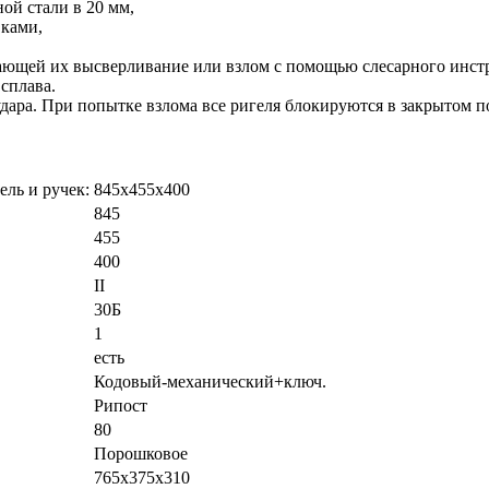
ой стали в 20 мм,
вками,
ающей их высверливание или взлом с помощью слесарного инст
сплава.
дара. При попытке взлома все ригеля блокируются в закрытом 
ель и ручек:
845х455х400
845
455
400
II
30Б
1
есть
Кодовый-механический+ключ.
Рипост
80
Порошковое
765х375х310