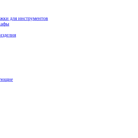
ежки для инструментов
кафы
изделия
тующие