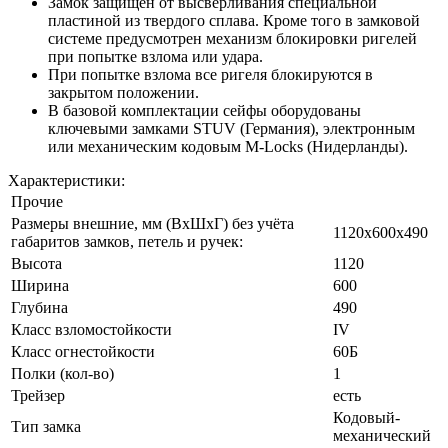
Замок защищен от высверливания специальной
пластиной из твердого сплава. Кроме того в замковой
системе предусмотрен механизм блокировки ригелей
при попытке взлома или удара.
При попытке взлома все ригеля блокируются в
закрытом положении.
В базовой комплектации сейфы оборудованы
ключевыми замками STUV (Германия), электронным
или механическим кодовым M-Locks (Нидерланды).
Характеристики:
Прочие
Размеры внешние, мм (ВхШхГ) без учёта
1120х600х490
габаритов замков, петель и ручек:
Высота
1120
Ширина
600
Глубина
490
Класс взломостойкости
IV
Класс огнестойкости
60Б
Полки (кол-во)
1
Трейзер
есть
Кодовый-
Тип замка
механический