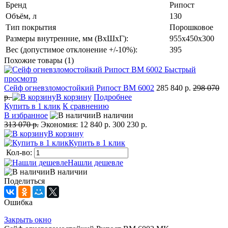
Бренд
Рипост
Объём, л
130
Тип покрытия
Порошковое
Размеры внутренние, мм (ВхШхГ):
955х450х300
Вес (допустимое отклонение +/-10%):
395
Похожие товары (1)
Быстрый
просмотр
Сейф огневзломостойкий Рипост BM 6002
285 840 р.
298 070
р.
В корзину
Подробнее
Купить в 1 клик
К сравнению
В избранное
В наличии
313 070 р.
Экономия:
12 840 р.
300 230 р.
В корзину
Купить в 1 клик
Кол-во:
Нашли дешевле
В наличии
Поделиться
Ошибка
Закрыть окно