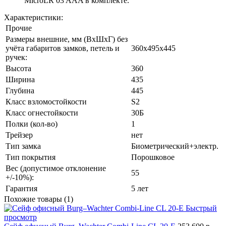
MicroLR 03 AAA в комплекте.
Характеристики:
Прочие
Размеры внешние, мм (ВхШхГ) без
учёта габаритов замков, петель и
360x495x445
ручек:
Высота
360
Ширина
435
Глубина
445
Класс взломостойкости
S2
Класс огнестойкости
30Б
Полки (кол-во)
1
Трейзер
нет
Тип замка
Биометрический+электр.
Тип покрытия
Порошковое
Вес (допустимое отклонение
55
+/-10%):
Гарантия
5 лет
Похожие товары (1)
Быстрый
просмотр