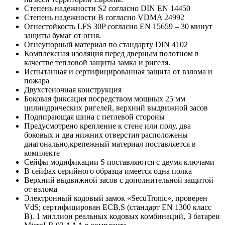
Степень надежности S2 согласно DIN EN 14450
Степень надежности В согласно VDMA 24992
Огнестойкость LFS 30P согласно EN 15659 – 30 минут
защиты бумаг от огня.
Огнеупорный материал по стандарту DIN 4102
Комплексная изоляция перед дверным полотном в
качестве тепловой защиты замка и ригеля.
Испытанная и сертифицированная защита от взлома и
пожара
Двухстеночная конструкция
Боковая фиксация посредством мощных 25 мм
цилиндрических ригелей, верхний выдвижной засов
Подпирающая шина с петлевой стороны
Предусмотрено крепление к стене или полу, два
боковых и два нижних отверстия расположены
диагонально,крепежный материал поставляется в
комплекте
Сейфы модификации S поставляются с двумя ключами
В сейфах серийного образца имеется одна полка
Верхний выдвижной засов с дополнительной защитой
от взлома
Электронный кодовый замок «SecuTronic», проверен
VdS; сертифицирован ECB.S (стандарт EN 1300 класс
B). 1 миллион реальных кодовых комбинаций, 3 батареи