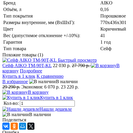
Бренд
AIKO
Объём, л
0,16
Тип покрытия
Порошковое
Размеры внутренние, мм (ВхШхГ):
770x436x301
Цвет
Коричневый
Вес (допустимое отклонение +/-10%):
41
Гарантия
1 год
Тип товара
Сейф
Похожие товары (1)
Быстрый просмотр
Сейф AIKO TM-90T-KL
22 030 р.
27 790 р.
В
корзину
Подробнее
Купить в 1 клик
К сравнению
В избранное
В наличии
29 290 р.
Экономия:
6 070 р.
23 220 р.
В корзину
Купить в 1 клик
Кол-во:
Нашли дешевле
В наличии
Поделиться
Ошибка