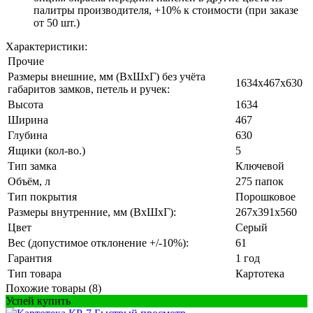
палитры производителя, +10% к стоимости (при заказе
от 50 шт.)
Характеристики:
Прочие
Размеры внешние, мм (ВхШхГ) без учёта
1634x467x630
габаритов замков, петель и ручек:
Высота
1634
Ширина
467
Глубина
630
Ящики (кол-во.)
5
Тип замка
Ключевой
Объём, л
275 папок
Тип покрытия
Порошковое
Размеры внутренние, мм (ВхШхГ):
267х391х560
Цвет
Серый
Вес (допустимое отклонение +/-10%):
61
Гарантия
1 год
Тип товара
Картотека
Похожие товары (8)
Успей купить