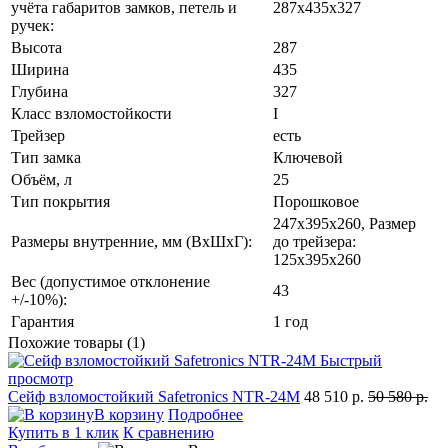
учёта габаритов замков, петель и
287х435х327
ручек:
Высота
287
Ширина
435
Глубина
327
Класс взломостойкости
I
Трейзер
есть
Тип замка
Ключевой
Объём, л
25
Тип покрытия
Порошковое
247х395х260, Размер
Размеры внутренние, мм (ВхШхГ):
до трейзера:
125х395х260
Вес (допустимое отклонение
43
+/-10%):
Гарантия
1 год
Похожие товары (1)
Быстрый
просмотр
Сейф взломостойкий Safetronics NTR-24M
48 510 р.
50 580 р.
В корзину
Подробнее
Купить в 1 клик
К сравнению