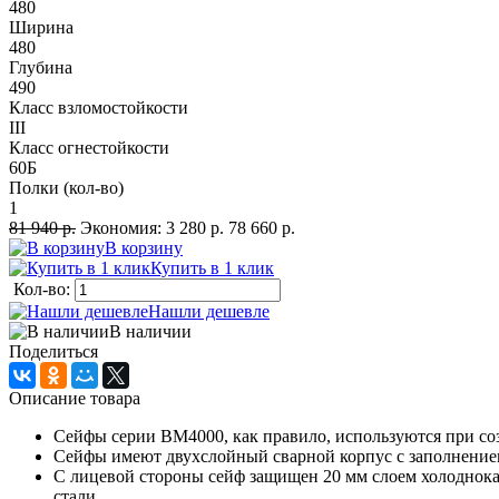
480
Ширина
480
Глубина
490
Класс взломостойкости
III
Класс огнестойкости
60Б
Полки (кол-во)
1
81 940 р.
Экономия:
3 280 р.
78 660 р.
В корзину
Купить в 1 клик
Кол-во:
Нашли дешевле
В наличии
Поделиться
Описание товара
Сейфы серии ВМ4000, как правило, используются при со
Сейфы имеют двухслойный сварной корпус с заполнени
С лицевой стороны сейф защищен 20 мм слоем холоднокат
стали.