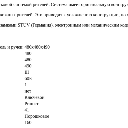
сковой системой ригелей. Система имеет оригинальную констр
движных ригелей. Это приводит к усложнению конструкции, но 
замками STUV (Германия), электронным или механическим код
ель и ручек:
480x480x490
480
480
490
III
60Б
1
нет
Ключевой
Рипост
41
Порошковое
160