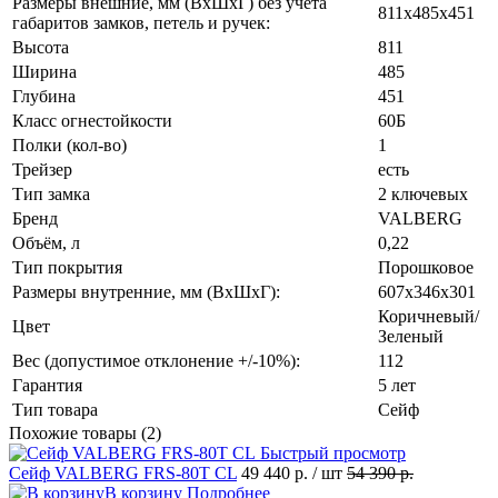
Размеры внешние, мм (ВхШхГ) без учёта
811x485x451
габаритов замков, петель и ручек:
Высота
811
Ширина
485
Глубина
451
Класс огнестойкости
60Б
Полки (кол-во)
1
Трейзер
есть
Тип замка
2 ключевых
Бренд
VALBERG
Объём, л
0,22
Тип покрытия
Порошковое
Размеры внутренние, мм (ВхШхГ):
607x346x301
Коричневый/
Цвет
Зеленый
Вес (допустимое отклонение +/-10%):
112
Гарантия
5 лет
Тип товара
Сейф
Похожие товары (2)
Быстрый просмотр
Сейф VALBERG FRS-80T CL
49 440 р.
/ шт
54 390 р.
В корзину
Подробнее