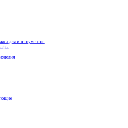
ежки для инструментов
кафы
изделия
тующие