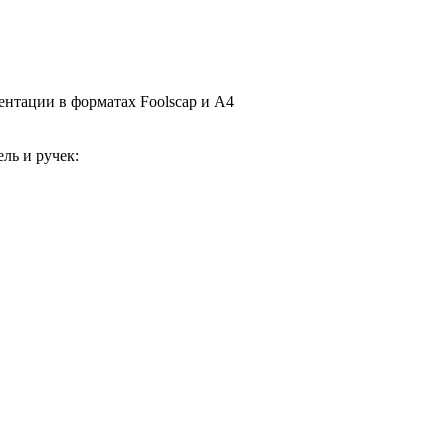
ентации в форматах Foolscap и А4
ль и ручек: